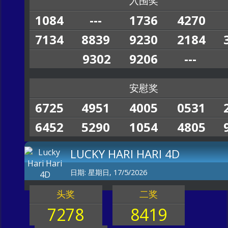
入围奖
1084
---
1736
4270
7134
8839
9230
2184
9302
9206
---
安慰奖
6725
4951
4005
0531
6452
5290
1054
4805
LUCKY HARI HARI 4D
日期: 星期日, 17/5/2026
头奖
二奖
7278
8419