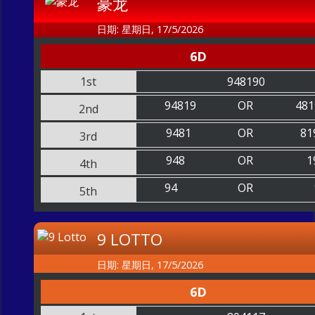
豪龙
日期: 星期日, 17/5/2026
6D
1st
948190
94819
OR
481
2nd
9481
OR
81
3rd
948
OR
1
4th
94
OR
5th
9 LOTTO
日期: 星期日, 17/5/2026
6D