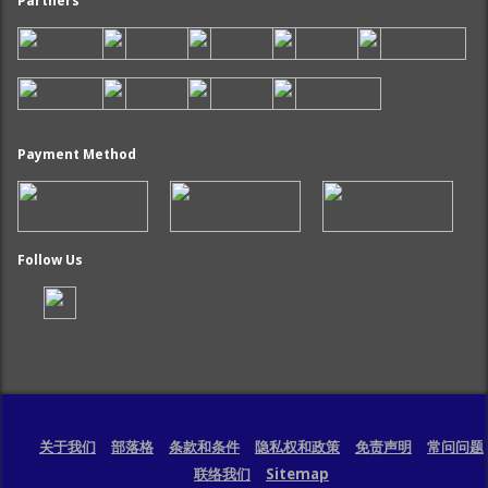
Partners
Payment Method
Follow Us
关于我们
部落格
条款和条件
隐私权和政策
免责声明
常问问题
联络我们
Sitemap