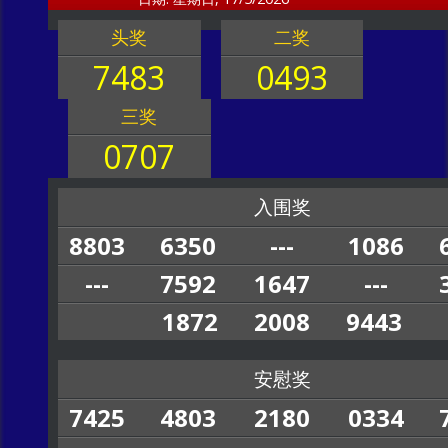
头奖
二奖
7483
0493
三奖
0707
入围奖
8803
6350
---
1086
---
7592
1647
---
1872
2008
9443
安慰奖
7425
4803
2180
0334