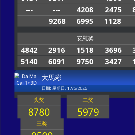
---
---
4208
2475
9268
6995
1128
安慰奖
4842
2916
1518
3696
5140
6091
9750
3427
大馬彩
日期: 星期日, 17/5/2026
头奖
二奖
8780
5979
三奖