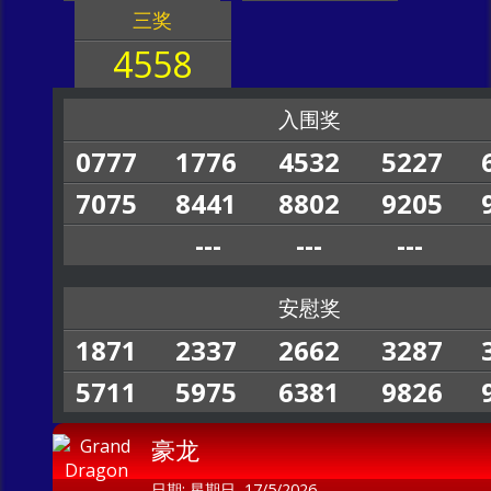
三奖
4558
入围奖
0777
1776
4532
5227
7075
8441
8802
9205
---
---
---
安慰奖
1871
2337
2662
3287
5711
5975
6381
9826
豪龙
日期: 星期日, 17/5/2026