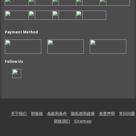
Payment Method
Follow Us
关于我们
部落格
条款和条件
隐私权和政策
免责声明
常问问题
联络我们
Sitemap