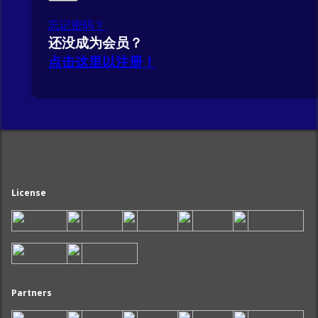
忘记密码？
还没成为会员？
点击这里以注册！
License
Partners