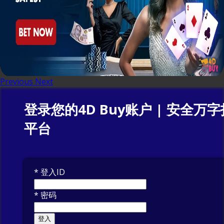
Previous
Next
登录您的4D Buy账户 | 安全万
平台
*
登入ID
*
密码
登入