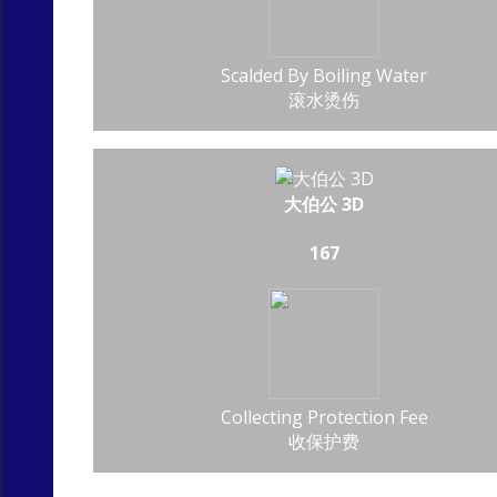
Scalded By Boiling Water
滚水烫伤
大伯公 3D
167
Collecting Protection Fee
收保护费