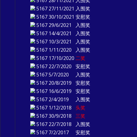
5167
28/11/2021
入围奖
5167
27/11/2021
入围奖
5167
30/10/2021
安慰奖
5167
29/6/2021
入围奖
5167
14/4/2021
入围奖
5167
10/3/2021
入围奖
5167
1/11/2020
入围奖
5167
17/10/2020
二奖
5167
22/7/2020
安慰奖
5167
5/7/2020
入围奖
5167
20/8/2019
安慰奖
5167
16/6/2019
安慰奖
5167
2/4/2019
入围奖
5167
1/12/2018
头奖
5167
30/9/2018
三奖
5167
22/7/2018
入围奖
5167
7/2/2017
安慰奖