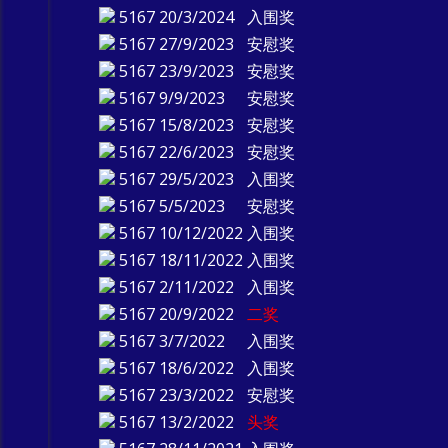
5167
20/3/2024
入围奖
5167
27/9/2023
安慰奖
5167
23/9/2023
安慰奖
5167
9/9/2023
安慰奖
5167
15/8/2023
安慰奖
5167
22/6/2023
安慰奖
5167
29/5/2023
入围奖
5167
5/5/2023
安慰奖
5167
10/12/2022
入围奖
5167
18/11/2022
入围奖
5167
2/11/2022
入围奖
5167
20/9/2022
二奖
5167
3/7/2022
入围奖
5167
18/6/2022
入围奖
5167
23/3/2022
安慰奖
5167
13/2/2022
头奖