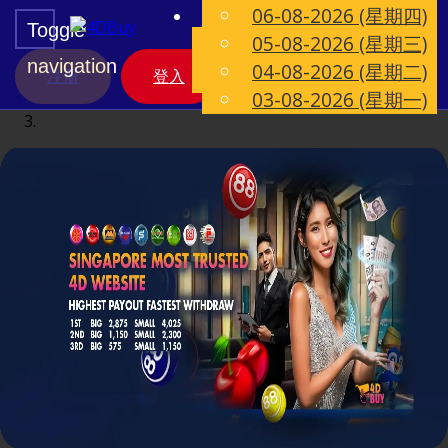
06-08-2026 (星期四)
CN
Toggle
English
05-08-2026 (星期三)
Chinese
navigation
04-08-2026 (星期二)
注册
登入
Malay
03-08-2026 (星期一)