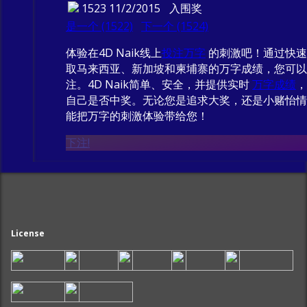
1523
11/2/2015
入围奖
是一个 (1522)
下一个 (1524)
体验在4D Naik线上
投注万字
的刺激吧！通过快速
取马来西亚、新加坡和柬埔寨的万字成绩，您可以
注。4D Naik简单、安全，并提供实时
万字成绩
，
自己是否中奖。无论您是追求大奖，还是小赌怡情，4
能把万字的刺激体验带给您！
下注!
License