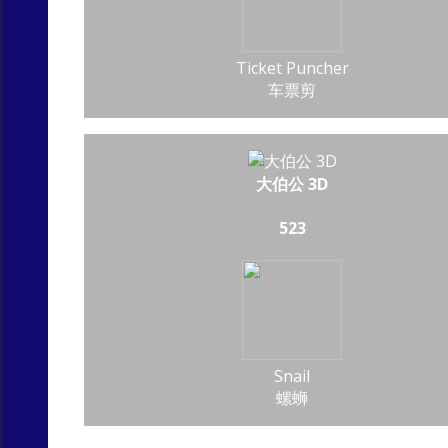
Ticket Puncher
车票剪
大伯公 3D
523
Snail
螺蛳