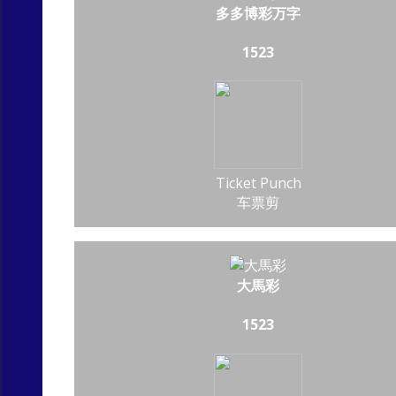
多多博彩万字
1523
Ticket Punch
车票剪
大馬彩
1523