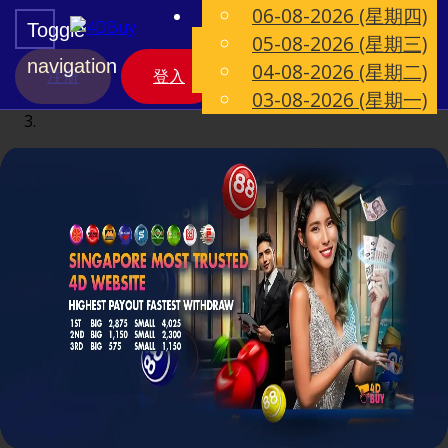
06-08-2026 (星期四)
CN
Toggle
English
05-08-2026 (星期三)
Chinese
navigation
04-08-2026 (星期二)
注册
登入
Malay
03-08-2026 (星期一)