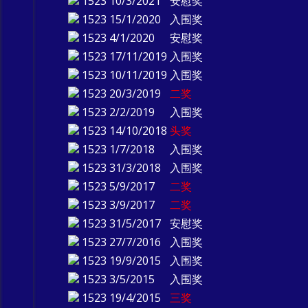
1523
10/3/2021
安慰奖
1523
15/1/2020
入围奖
1523
4/1/2020
安慰奖
1523
17/11/2019
入围奖
1523
10/11/2019
入围奖
1523
20/3/2019
二奖
1523
2/2/2019
入围奖
1523
14/10/2018
头奖
1523
1/7/2018
入围奖
1523
31/3/2018
入围奖
1523
5/9/2017
二奖
1523
3/9/2017
二奖
1523
31/5/2017
安慰奖
1523
27/7/2016
入围奖
1523
19/9/2015
入围奖
1523
3/5/2015
入围奖
1523
19/4/2015
三奖